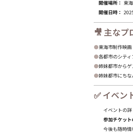
開催場所：
東海
開催日時：
202
🎥 主な
東海市制作映画
各都市のシティ
姉妹都市からゲ
姉妹都市にちな
✅ イベン
イベントの詳し
参加チケット
今後も随時情報