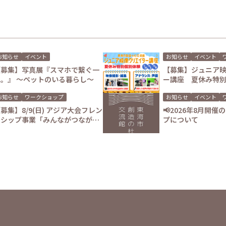
お知らせ
イベント
お知らせ
イベント
【募集】写真展『スマホで繋ぐ一
【募集】ジュニア
瞬。』 ～ペットのいる暮らし～
ー講座 夏休み特
験会
お知らせ
ワークショップ
お知らせ
イベント
募集】8/9(日) アジア大会フレン
📢2026年8月開
ドシップ事業「みんながつながる
プについて
映像祭 プレイベント」連携ワーク
ショップを開催します！