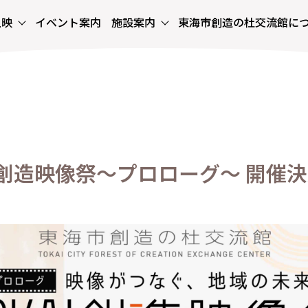
上映
イベント
案内
施設
案内
東海市創造の杜
交流館に
映画
イベント
施設
東海市創造の杜
TOP
上映
案内
案内
交流館について
KAI創造映像祭～プロローグ～ 開催